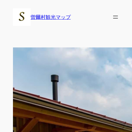
内
容
曽爾村観光マップ
を
ス
キ
ッ
プ